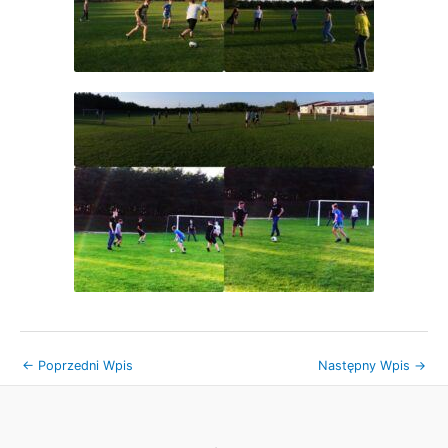
←
Poprzedni Wpis
Następny Wpis
→