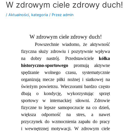
W zdrowym ciele zdrowy duch!
Przejdź
do
/
Aktualności
,
kategoria
/ Przez
admin
treści
W zdrowym ciele zdrowy duch!
Powszechnie wiadomo, że aktywność
fizyczna służy zdrowiu i pozytywnie wpływa
na dobry nastrój. Przedstawiciele
kółka
historyczno-sportowego
promują aktywne
spędzanie wolnego czasu, systematycznie
organizują mecze piłki nożnej i siatkowej na
świeżym powietrzu. Wieczorami bardzo często
dbają o kondycję, wykorzystując sprzęt
sportowy w internackiej siłowni. Zdrowie
fizyczne to lepsze samopoczucie na co dzień,
większa odporność na stres, a nawet
przyczynek do wzmocnienia zapału do pracy
i wewnętrznej motywacji. W zdrowym ciele